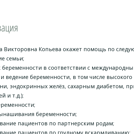
зация
а Викторовна Копьева окажет помощь по след
е семьи;
к беременности в соответствии с международн
 и ведение беременности, в том числе высокого
ени, эндокринных желёз, сахарным диабетом, 
 и т.д.);
еременности;
ынашивания беременности;
вание пациентов по партнерским родам;
вание пациентов по грудному вскармливанию;