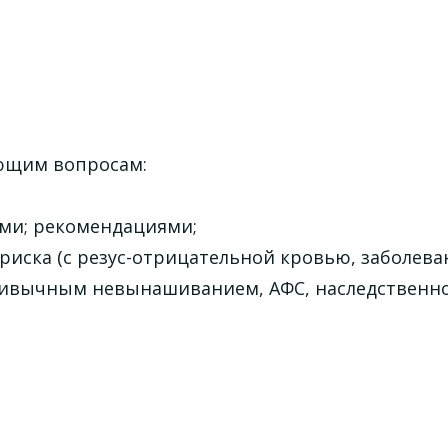
ующим вопросам:
ыми; рекомендациями;
 риска (с резус-отрицательной кровью, заболев
привычным невынашиванием, АФС, наследственн