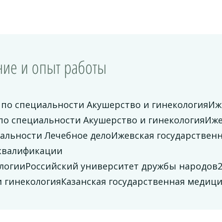
ие и опыт работы
 по специальности Акушерство и гинекологияИж
по специальности Акушерство и гинекологияИже
иальности Лечебное делоИжевская государствен
квалификации
ологииРоссийский университет дружбы народов2
и гинекологияКазанская государственная медиц