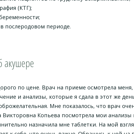
афия (КТГ);
беременности;
в послеродовом периоде.
б акушере
орого по цене. Врач на приеме осмотрела меня, 
чение и анализы, которые я сдала в этот же де
брожелательная. Мне показалось, что врач оче
а Викторовна Копьева посмотрела мои анализы 
нительно назначила мне таблетки. На мой взгля
ает к себе, что очень важно. Обращусь к ней на