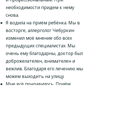
необходимости придем к нему
снова.
Я водила на приём ребёнка. Мы в
восторге, аллерголог Чебуркин
изменил моё мнение обо всех
предыдущих специалистах. Мы
очень ему благодарны, доктор был
доброжелателен, внимателен и
вежлив. Благодаря его лечению мы
можем выходить на улицу
Мне всё понравилось. Приём
прошёл чётко, конкретно и по делу.
Аллерголог Чебуркин Андрей
Андреевич дал мне рекомендации
по дальнейшим действиям и
назначил лечение. Я выбрал его по