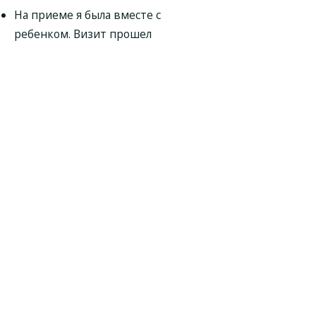
На приеме я была вместе с
ребенком. Визит прошел
замечательно, очень понравилось.
Андролог Гасанов Имам Кадирович
дал свое заключение для
оформления справки. Он
расспросил сына, провел осмотр.
Доктор отзывчивый, заботливый и
доброжелательный.
Андролог Гасанов Имам Кадирович
грамотно проконсультировал меня
по моим вопросам. Также помог с
рукой. Доктор выкачал жидкость.
Он очень хорошо доносит
информацию по решению
проблемы. По итогу дал