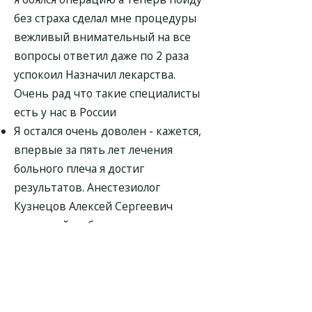
без страха сделал мне процедуры
вежливый внимательный на все
вопросы ответил даже по 2 раза
успокоил Назначил лекарства.
Очень рад что такие специалисты
есть у нас в России
Я остался очень доволен - кажется,
впервые за пять лет лечения
больного плеча я достиг
результатов. Анестезиолог
Кузнецов Алексей Сергеевич
приятный в общении человек и
прекрасный специалист. На приёме
он сделал обезболивающий укол.
Внимательный врач. Анестезиолог
Кузнецов Алексей Сергеевич все