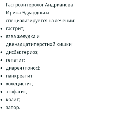
Гастроэнтеролог Андрианова
Ирина Эдуардовна
специализируется на лечении:
гастрит;
язва желудка и
двенадцатиперстной кишки;
дисбактериоз;
гепатит;
диарея (понос);
панкреатит;
холецистит;
эзофагит;
колит;
запор.