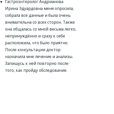
Гастроэнтеролог Андрианова
Ирина Эдуардовна меня опросила,
собрала все данные и была очень
внимательна со всех сторон. Также
она общалась со мной весьма легко,
непринуждённо и сразу к себе
расположила, что было приятно.
После консультации доктор
назначила мне лечение и анализы.
Запишусь к ней повторно после
того, как пройду обследование.
Гастроэнтеролог Андрианова
Ирина Эдуардовна - доктор от
Бога!!!!!!!!!! Благодаря ее диагностике
и назначенному лечению чувствую
себя отлично!!!!!! Попала к Ирине
Эдуардовне по рекомендации