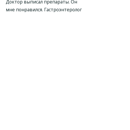
Доктор выписал препараты. Он
мне понравился. Гастроэнтеролог
Белоусов Евгений Леонидович
вежливый врач. Он все спросил, все
рассказал и по каждому препарату
все объяснил.
Я была один раз и пока мне
назначил лечение. Гастроэнтеролог
Белоусов Евгений Леонидович
внимательно выслушал все
проблемы, дал рекомендации и
назначил препараты.
Внимательное отношение.
Грамотный, знающий, с опытом,
видно, что у него практика
большая, посоветует, если что
спросишь.