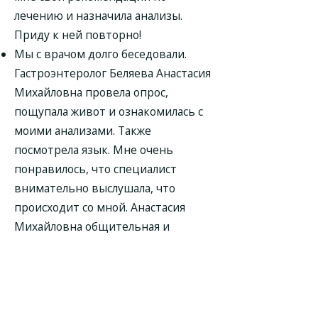
лечению и назначила анализы.
Приду к ней повторно!
Мы с врачом долго беседовали.
Гастроэнтеролог Беляева Анастасия
Михайловна провела опрос,
пощупала живот и ознакомилась с
моими анализами. Также
посмотрела язык. Мне очень
понравилось, что специалист
внимательно выслушала, что
происходит со мной. Анастасия
Михайловна общительная и
коммуникабельная. У нее четкий
подход к пациентам. По итогу дала
верные рекомендации.
Прием прошел отлично! Вежливо,