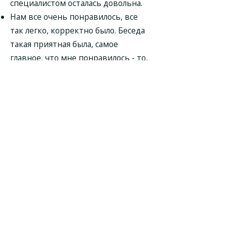
специалистом осталась довольна.
Нам все очень понравилось, все
так легко, корректно было. Беседа
такая приятная была, самое
главное, что мне понравилось - то,
что все было конкретно и ничего
лишнего. Можно было бы
наворачивать много всего, но нам с
первого раза все стало понятно.
Ребенок шел и боялся идти, а врач
очень легко расположила к себе и
ребенок разделся и дал послушать
себя.
Огромное спасибо! Консультация на
высшем уровне. Гастроэнтеролог
Бережная Ирина Владимировна -
доброжелательная, охотно