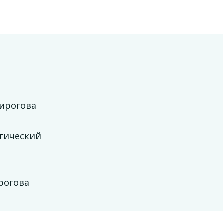
Пирогова
гический
рогова