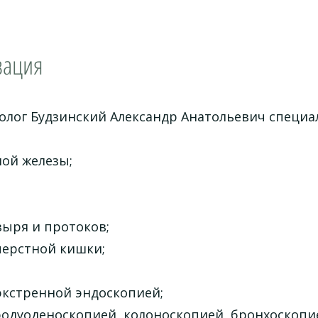
зация
олог Будзинский Александр Анатольевич специал
ой железы;
зыря и протоков;
ерстной кишки;
экстренной эндоскопией;
родуоденоскопией, колоноскопией, бронхоскопи