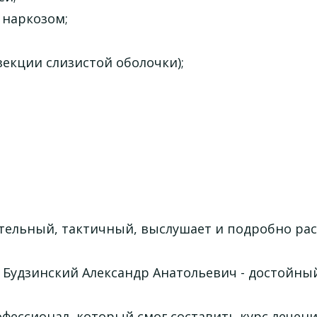
 наркозом;
екции слизистой оболочки);
тельный, тактичный, выслушает и подробно рас
Будзинский Александр Анатольевич - достойный
фессионал, который смог составить курс лечен