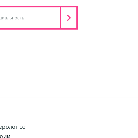
еролог со
рии.