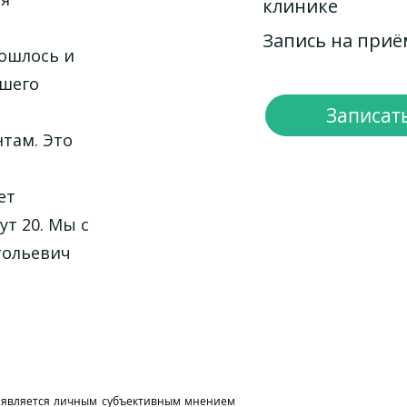
клинике
Запись на при
бошлось и
йшего
Записать
нтам. Это
ет
т 20. Мы с
тольевич
и является личным субъективным мнением