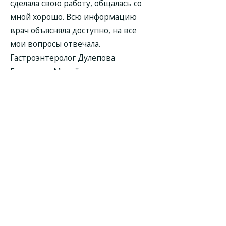
сделала свою работу, общалась со
мной хорошо. Всю информацию
врач объясняла доступно, на все
мои вопросы отвечала.
Гастроэнтеролог Дулепова
Екатерина Михайловна помогла
решить мой вопрос. Пойду на
повторный прием.
Доктор приятный в общении,
хороший специалист, лояльный
Мне понравилась. Прием был
хороший. Гастроэнтеролог
Дулепова Екатерина Михайловна
посмотрела мои анализы, которые
я сдавала ранее, оценила мои
жалобы, на основании всего этого
выписала препараты, назначила