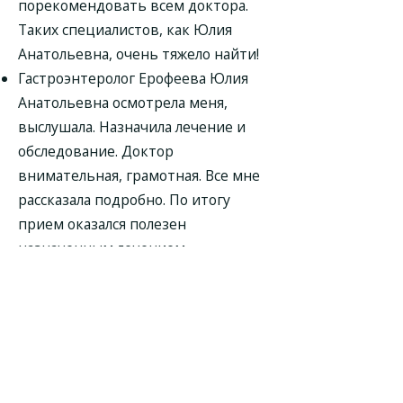
порекомендовать всем доктора.
Таких специалистов, как Юлия
Анатольевна, очень тяжело найти!
Гастроэнтеролог Ерофеева Юлия
Анатольевна осмотрела меня,
выслушала. Назначила лечение и
обследование. Доктор
внимательная, грамотная. Все мне
рассказала подробно. По итогу
прием оказался полезен
назначенным лечением.
Гастроэнтеролог Ерофеева Юлия
Анатольевна посмотрела мои
анализы, выписала назначения.
Ничего лишнего не навязывала,
именно по проблеме назначила
лечение, у меня у нее повторный