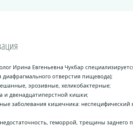
зация
олог Ирина Евгеньевна Чукбар специализируется
 диафрагмального отверстия пищевода);
мешанные, эрозивные, хеликобактерные;
ка и двенадцатиперстной кишки;
ные заболевания кишечника: неспецифический 
недостаточность, геморрой, трещины заднего п