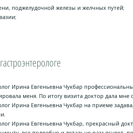
ени, поджелудочной железы и желчных путей;
вазии;
гастроэнтерологе
олог Ирина Евгеньевна Чукбар профессиональны
ровала меня. По итогу визита доктор дала мне
лог Ирина Евгеньевна Чукбар на приеме задавал
и.
лог Ирина Евгеньевна Чукбар, прекрасный докт
циенту, все подробно и детально разъясняет, п