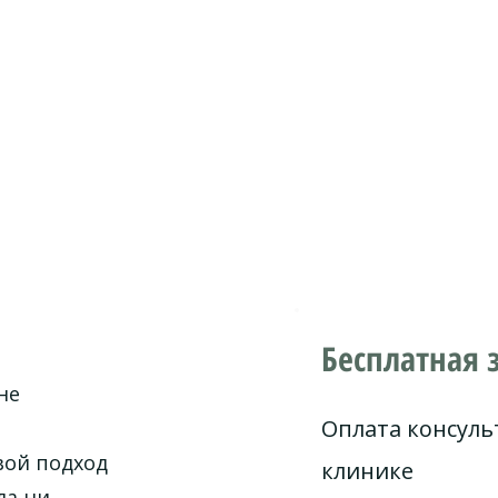
Бесплатная 
не
Оплата консуль
вой подход
клинике
ла ни