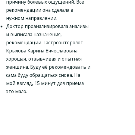
причину болевых ощущений. Все
рекомендации она сделала в
нужном направлении.
Доктор проанализировала анализы
и выписала назначения,
рекомендации. Гастроэнтеролог
Крылова Карина Вячеславовна
хорошая, отзывчивая и опытная
женщина. Буду её рекомендовать и
сама буду обращаться снова. На
мой взгляд, 15 минут для приема
это мало.
На приеме врач меня выслушала,
все подробно объяснила, дала
рекомендации по питанию и
создала позитивный настрой на
выздоровление. Доктор так же