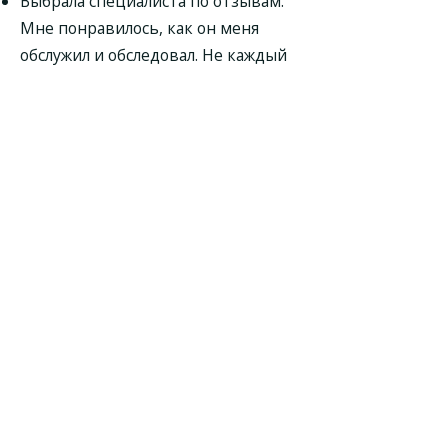
Выбрала специалиста по отзывам.
Мне понравилось, как он меня
обслужил и обследовал. Не каждый
профессионал так может. Всё
замечательно прошло. Очень
хороший, внимательный и
опытный врач. Во всех болезнях
разбирается. Поправлял меня,
говорил как быть не может.
Гастроэнтеролог Леонов Вячеслав
Михайлович назначил мне
качественное лечение,
дополнительное обследование. Я
буду всё выполнять с пониманием
и уважением к нему. Буду повторно
обращаться к врачу.
Обратилась к врачу. Проблемы: