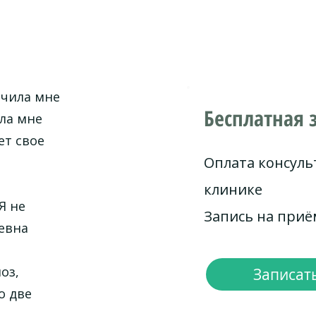
ачила мне
Бесплатная 
ила мне
ет свое
Оплата консуль
клинике
Я не
Запись на при
евна
оз,
Записать
о две