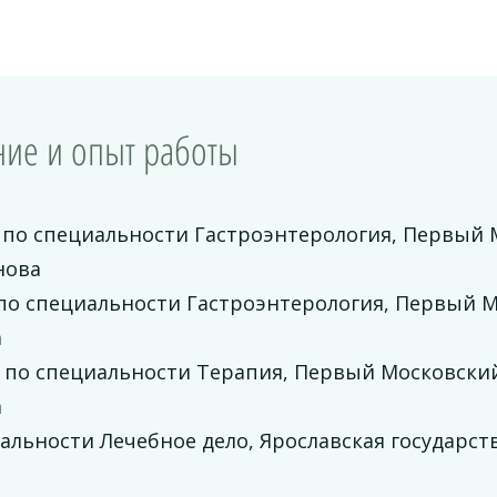
ие и опыт работы
 по специальности Гастроэнтерология, Первый
нова
по специальности Гастроэнтерология, Первый 
а
 по специальности Терапия, Первый Московски
а
альности Лечебное дело, Ярославская государс