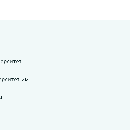
верситет
рситет им.
м.