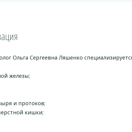
зация
олог Ольга Сергеевна Ляшенко специализируется
ой железы;
зыря и протоков;
ерстной кишки;