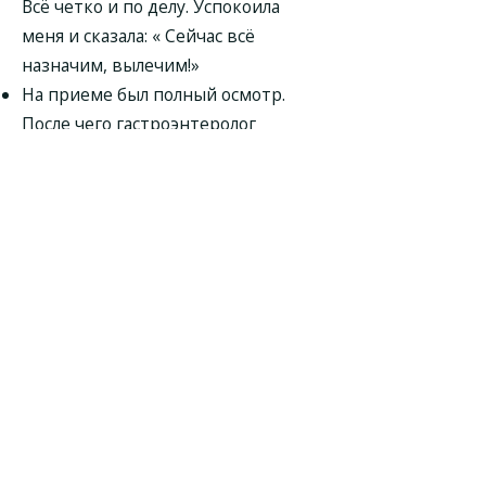
Всё четко и по делу. Успокоила
меня и сказала: « Сейчас всё
назначим, вылечим!»
На приеме был полный осмотр.
После чего гастроэнтеролог
Охотникова Наталия Львовна всё
подробно мне объяснила и
назначила лечение. Всё прошло
замечательно, врач была вежлива
при общении.
Гастроэнтеролог Охотникова
Наталия Львовна провела
гастроскопию. Она выписала мне
таблетки. Доктор внимательная.
Понятно объясняет информацию.
Могу рекомендовать ее как
профессионала.