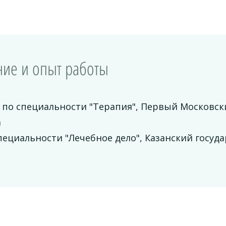
ие и опыт работы
 по специальности "Терапия", Первый Московск
а
пециальности "Лечебное дело", Казанский госу