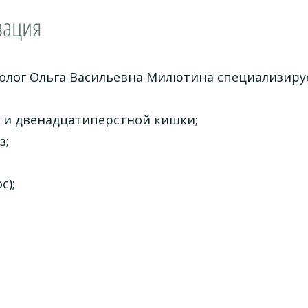
зация
олог Ольга Васильевна Милютина специализируе
а и двенадцатиперстной кишки;
з;
с);