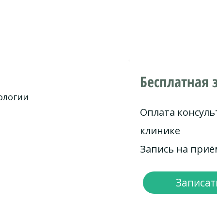
Бесплатная 
ологии
Оплата консуль
клинике
Запись на при
Записать