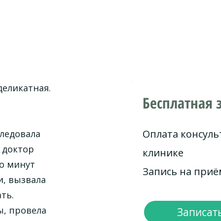
деликатная.
Бесплатная 
Оплата консуль
следовала
 доктор
клинике
но минут
Запись на при
и, вызвала
ть.
ы, провела
Записать