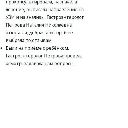
проконсультировала, назначила
лечение, выписала направление на
УЗИ и на анализы. Гастроэнтеролог
Петрова Наталия Николаевна
открытая, добрая доктор. Я ее
выбрала по отзывам.
Были на приёме с ребёнком.
Гастроэнтеролог Петрова провела
осмотр, задавала нам вопросы,
изучила результаты анализов и
назначила дополнительные. После
консультации врач выписала
ребёнку план лечения. На мой
взгляд, Наталия Николаевна добрая
и внимательная. Пойдём к ней
повторно.
К доктору обратилась со своей