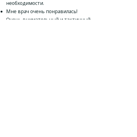
необходимости.
Мне врач очень понравилась!
Очень внимательный и тактичный
специалист. Врач достаточно
объёмно, со всех сторон подошла к
моей проблеме. Ещё приду к этому
доктору и буду рекомендовать
знакомым! По итогу приёма
гастроэнтеролог Оксана Борисовна
назначила лечение и анализы.
Через две недели после получения
результатов запишусь на
повторный приём.
На мой взгляд врач показалась
вежливой, компетентной,
внимательной. Доктор меня
осмотрела, опросила. Все подробно