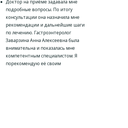
Доктор на приёме задавала мне
подробные вопросы. По итогу
консультации она назначила мне
рекомендации и дальнейшие шаги
по лечению. Гастроэнтеролог
Заварзина Анна Алексеевна была
внимательна и показалась мне
компетентным специалистом. Я
порекомендую её своим
знакомым, если у кого то будут
проблемы с ЖКТ.
Гастроэнтеролог Заварзина Анна
Алексеевна очень много задавала
вопросов, добрая, интересовалась
моей ситуацией. Доктора мне
посоветовали. Специалист провела
консультацию, взяла анализ и