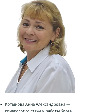
Котынова Анна Александровна —
гинеколог со стажем работы более