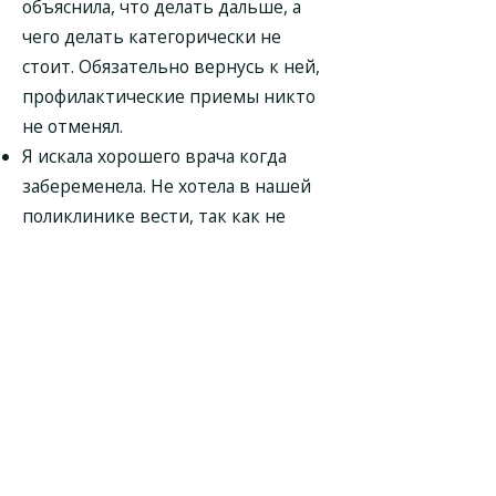
объяснила, что делать дальше, а
чего делать категорически не
стоит. Обязательно вернусь к ней,
профилактические приемы никто
не отменял.
Я искала хорошего врача когда
забеременела. Не хотела в нашей
поликлинике вести, так как не
нашла там своего врача. Зато вот
нашла по отзывам гинеколога Анну
Александровну. Прийти к ней было
правильным решением!
Внимательный и грамотный врач,
все рекомендации только по делу
и всегда есть ответы на вопросы, а
их было много!
Благодарю гинеколога Анну