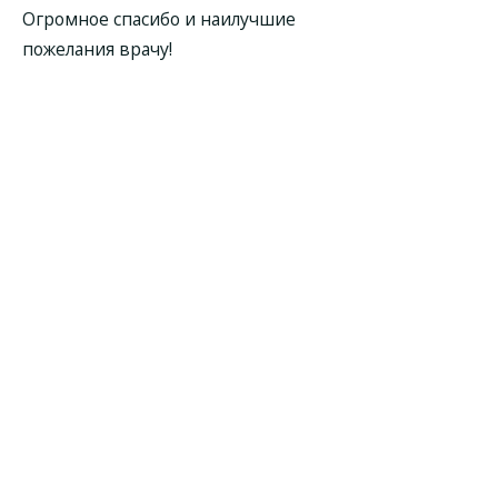
Огромное спасибо и наилучшие
пожелания врачу!
Первую беременность
наблюдалась у гинеколога Беловой
и когда забеременела второй раз,
то снова обратилась к ней для
ведения беременности. Это
прекрасный врач! Ответственна и
профессиональна. С ней очень
комфортно всегда, она разбирается
досконально во всех вопросах,
отзывчивая и приятная. Спасибо
Анастасии Владимировне за ее
чуткое и бережное отношение к
здоровью пациентов.
У меня была тяжелая беременность,