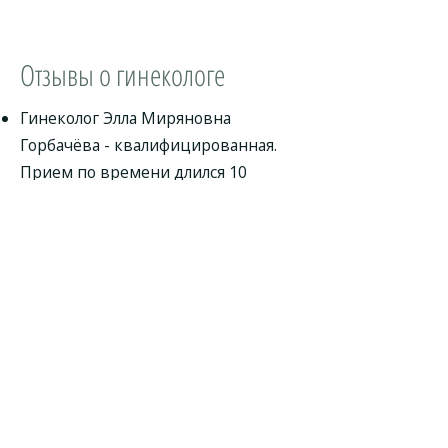
Отзывы о гинекологе
Гинеколог Элла Миряновна
Горбачёва - квалифицированная.
Прием по времени длился 10
минут. Пользу, которую хотела,
получила от визита. Я записалась к
врачу по необходимости. Могу ее
рекомендовать! Приду повторно.
Гинеколог Элла Миряновна провела
консультацию и осмотр. Также
врач взяла анализы. По итогу
приема она порекомендовала
посетить других специалистов. Мы
находимся на начальной стадии.