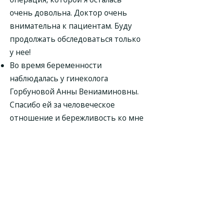
очень довольна. Доктор очень
внимательна к пациентам. Буду
продолжать обследоваться только
у нее!
Во время беременности
наблюдалась у гинеколога
Горбуновой Анны Вениаминовны.
Спасибо ей за человеческое
отношение и бережливость ко мне
и моей будущей дочке. Я и мой муж
счастливы, что нам удалось найти
столь хорошего и грамотного
специалиста.
Гинеколог Горбунова Анна
Вениаминовна - внимательна,
вдумчива. На приеме все было по