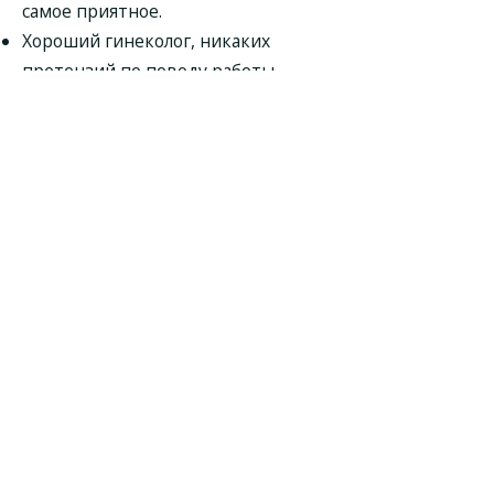
самое приятное.
Хороший гинеколог, никаких
претензий по поводу работы.
Хотела бы подчеркнуть, что к
гинекологу Литвиненко Валерию
Леонидовичу вы не будете стоять
в очереди, что является
несомненным плюсом.
Гинеколога Литвиненко Валерия
Леонидовича рекомендовали
коллеги, поэтому обратилась к
нему. Мне все понравилось, буду
обращаться в будущем.
Гинеколог Литвиненко Валерий
Леонидович - компетентный и
доброжелательный доктор.
Подробно осмотрел, провел УЗИ,