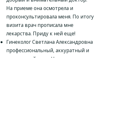
На приеме она осмотрела и
проконсультировала меня. По итогу
визита врач прописала мне
лекарства. Приду к ней еще!
Гинеколог Светлана Александровна
профессиональный, аккуратный и
деликатный врач. На приеме она
опросила, пропальпировала и мягко
осмотрела меня, дала мне свои
рекомендации и назначила мне
УЗИ. Приду к ней еще!
У данного доктора у меня был
повторный прием. Гинеколог
Светлана Александровна на
последней нашей встрече меня
проконсультировала. Доктор