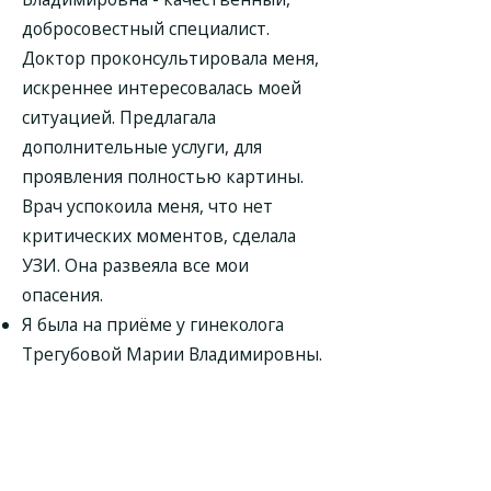
добросовестный специалист.
Доктор проконсультировала меня,
искреннее интересовалась моей
ситуацией. Предлагала
дополнительные услуги, для
проявления полностью картины.
Врач успокоила меня, что нет
критических моментов, сделала
УЗИ. Она развеяла все мои
опасения.
Я была на приёме у гинеколога
Трегубовой Марии Владимировны.
Она внимательно выслушала все
мои жалобы. Врач очень приятная,
располагает к себе. По итогу она
меня успокоила, обнадёжила и