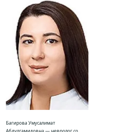
Багирова Умусалимат
Абдулгамидовна
— невролог со