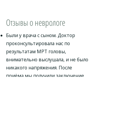
Отзывы о неврологе
Были у врача с сыном. Доктор
проконсультировала нас по
результатам МРТ головы,
внимательно выслушала, и не было
никакого напряжения. После
приёма мы получили заключение,
справку, и у нас остались очень
хорошие впечатления. На мой
взгляд, невролог Дарья
Дмитриевна специалист с
профессиональным подходом. Я бы
к ней обратился повторно.
Невролог за время приема