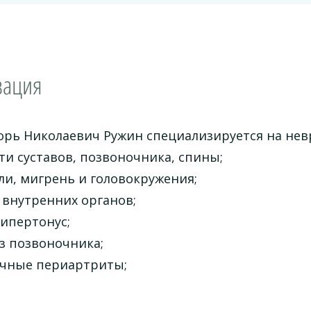
зация
орь Николаевич Ружин специализируется на не
ти суставов, позвоночника, спины;
ли, мигрень и головокружения;
 внутренних органов;
ипертонус;
з позвоночника;
очные периартриты;