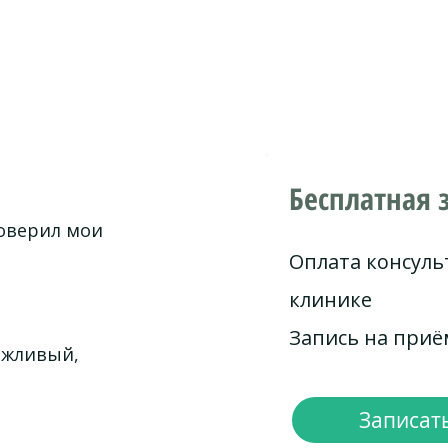
Бесплатная 
роверил мои
Оплата консуль
клинике
Запись на при
ежливый,
Записать