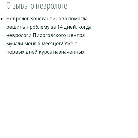
Отзывы о неврологе
Невролог Константинова помогла
решить проблему за 14 дней, когда
неврологи Пироговского центра
мучали меня 6 месяцев! Уже с
первых дней курса назначенных
препаратов мне стало лучше, а
через 14 дней боль полностью
ушла! Наталья Викторовна, спасибо
вам большое!
Невролог Константинова Наталья
Викторовна - доктор
замечательный, мне понравился.
Прием длился 1 час, мне было
достаточно этого времени. Врач
провел полный осмотр, выявил все