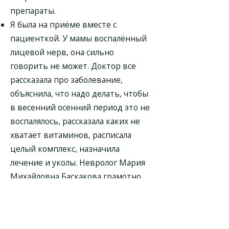
препараты.
Я была на приёме вместе с
пациенткой. У мамы воспалённый
лицевой нерв, она сильно
говорить не может. Доктор все
рассказала про заболевание,
объяснила, что надо делать, чтобы
в весенний осенний период это не
воспалялось, рассказала каких не
хватает витаминов, расписала
целый комплекс, назначила
лечение и уколы. Невролог Мария
Михайловна Баскакова грамотно
нашла подход к маме и уговорила
её приминать магний, чтобы
работали мышцы. Сейчас ей уже