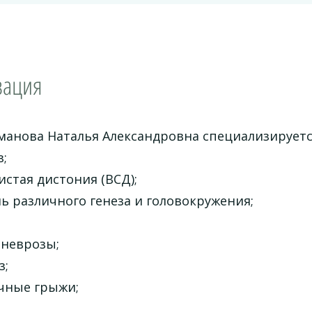
зация
манова Наталья Александровна специализирует
з;
истая дистония (ВСД);
ль различного генеза и головокружения;
 неврозы;
з;
чные грыжи;