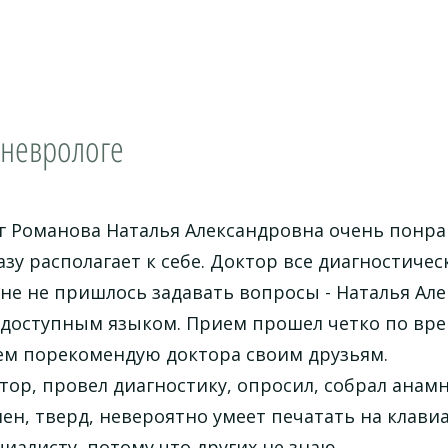
 неврологе
 Романова Наталья Александровна очень понрав
азу располагает к себе. Доктор все диагностич
не не пришлось задавать вопросы - Наталья Ал
доступным языком. Прием прошел четко по врем
ем порекомендую доктора своим друзьям.
ор, провел диагностику, опросил, собрал анамн
ен, тверд, невероятно умеет печатать на клав
иалисту, потому что других не знаю.