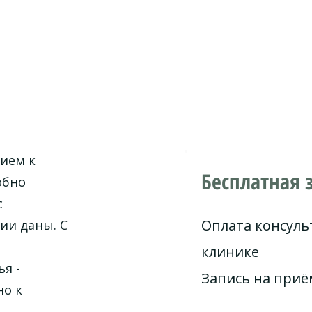
нием к
Бесплатная 
обно
с
Оплата консуль
ии даны. С
клинике
я -
Запись на при
но к