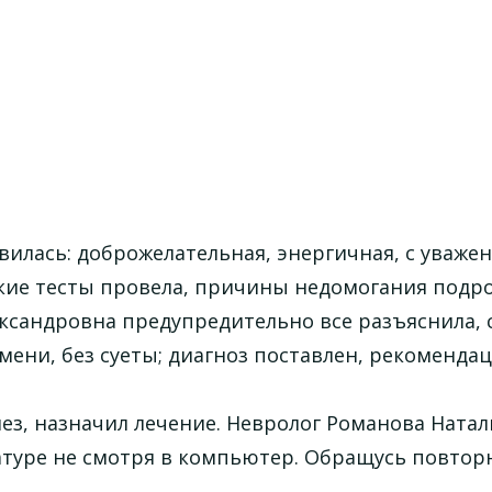
илась: доброжелательная, энергичная, с уваже
еские тесты провела, причины недомогания подр
ександровна предупредительно все разъяснила, 
ени, без суеты; диагноз поставлен, рекомендац
ез, назначил лечение. Невролог Романова Наталь
иатуре не смотря в компьютер. Обращусь повтор