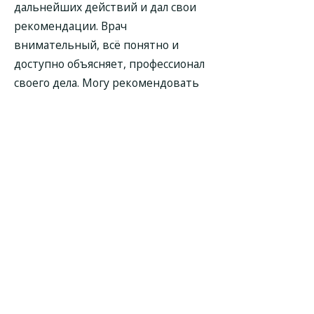
дальнейших действий и дал свои
рекомендации. Врач
внимательный, всё понятно и
доступно объясняет, профессионал
своего дела. Могу рекомендовать
данного специалиста своим
знакомым, если потребуется и в
случае необходимости могу
обратиться повторно. Качеством
приёма я остался доволен.
Невролог Сергей Владимирович
Петров,просто замечательный
доктор. Когда я пришла к нему на
консультацию,он сразу вызвал
доверие. По показаниям мне нужно
было сделать пункцию спинного
мозга. В другой клинике я наотрез