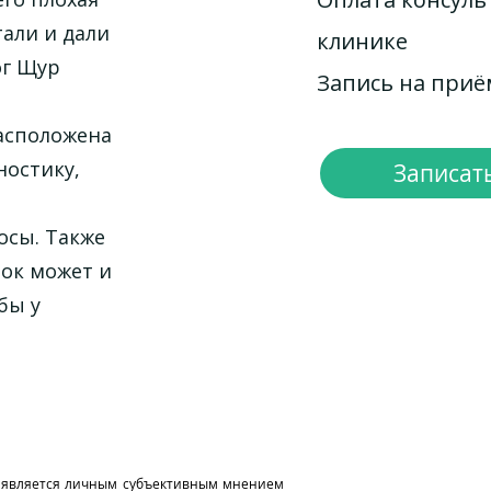
тали и дали
клинике
ог Щур
Запись на при
расположена
ностику,
Записать
осы. Также
нок может и
бы у
и является личным субъективным мнением