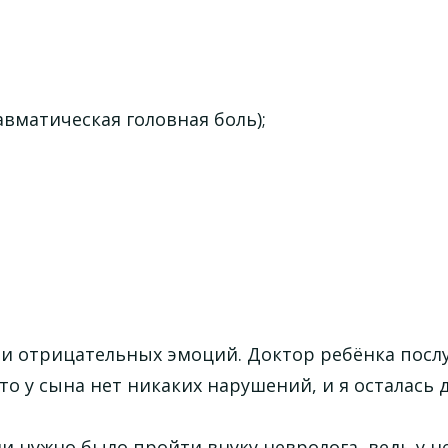
вматическая головная боль);
 и отрицательных эмоций. Доктор ребёнка посл
то у сына нет никаких нарушений, и я осталась 
и нужно было пройти внуку невролога, ведь у н