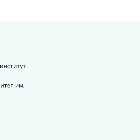
 институт
итет им.
й