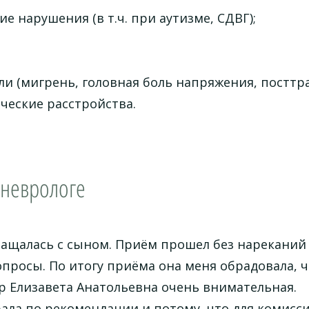
е нарушения (в т.ч. при аутизме, СДВГ);
ли (мигрень, головная боль напряжения, посттра
ческие расстройства.
 неврологе
ращалась с сыном. Приём прошел без нареканий
опросы. По итогу приёма она меня обрадовала, ч
р Елизавета Анатольевна очень внимательная.
ала по рекомендации и потому, что для комисси