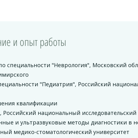
ие и опыт работы
по специальности "Неврология", Московский об
димирского
пециальности "Педиатрия", Российский национа
а
ения квалификации
", Российский национальный исследовательский
нные и ультразвуковые методы диагностики в н
нный медико-стоматологический университет