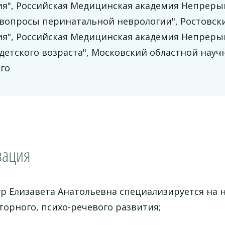
ия", Российская Медицинская академия Непрер
 вопросы перинатальной неврологии", Ростовс
ия", Российская Медицинская академия Непрер
детского возраста", Московский областной науч
го
зация
р Елизавета Анатольевна специализируется на 
торного, психо-речевого развития;