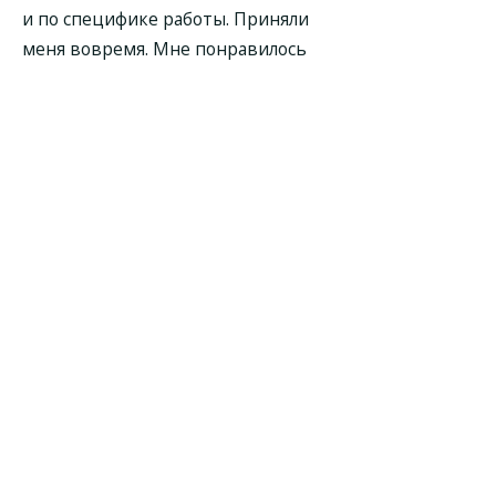
и по специфике работы. Приняли
меня вовремя. Мне понравилось
как прошел прием. Невролог
Светлана Владимировна Петухова -
хороший специалист, помог мне. Я
получил полное понимание
картины. Он дал рекомендации и
назначил дополнительные анализы.
Этого доктора я могу
рекомендовать другим.
Обратились с сильной болью к
неврологу Светлане Владимировне
Петуховой, очень быстро определи
проблему и назначили капельницы
и блокаду. Сразу легче стало.
Выражаю огромную благодарность