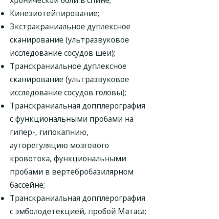
хронической боли в спине;
Кинезиотейпирование;
Экстракраниальное дуплексное
сканирование (ультразвуковое
исследование сосудов шеи);
Транскраниальное дуплексное
сканирование (ультразвуковое
исследование сосудов головы);
Транскраниальная допплерография
с функциональными пробами на
гипер-, гипокапнию,
ауторегуляцию мозгового
кровотока, функциональными
пробами в вертебробазилярном
бассейне;
Транскраниальная допплерография
с эмболодетекцией, пробой Матаса;