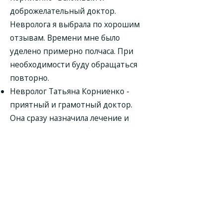
доброжелательный доктор.
Невролога я выбрала по хорошим
отзывам. Времени мне было
уделено примерно полчаса. При
необходимости буду обращаться
повторно.
Невролог Татьяна Корниенко -
приятный и грамотный доктор.
Она сразу назначила лечение и
рекомендовала дообследование. У
меня уже есть определённый план
дальнейших действий, и я его уже
начала применять.
Был на приеме у невролога
Татьяны Константиновны
Корниенко. Остался более чем