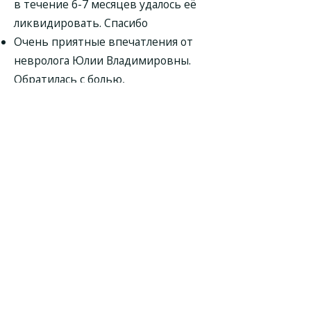
в течение 6-7 месяцев удалось её
ликвидировать. Спасибо
Очень приятные впечатления от
невролога Юлии Владимировны.
Обратилась с болью,
ограничивающей повороты
головы. Современный подход,
вдумчивый осмотр и подробные
объяснения. Записалась на курс из 8
рекомендованных процедур. Жду
положительного результата.
Обратился в клинику по причине
острой боли в пояснице. Приём
проводила невролог Юлия
Девяткина, выслушав мою
историю и жалобы, провела осмотр,
посмотрела снимок МРТ и