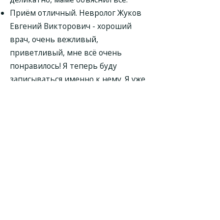
Приём отличный. Невролог Жуков
Евгений Викторович - хороший
врач, очень вежливый,
приветливый, мне всё очень
понравилось! Я теперь буду
записываться именно к нему. Я уже
порекомендовала этого доктора, к
нему будет записываться моя
подруга.
Невролог Жуков Евгений
Викторович - нормальный доктор,
всё качественно выслушал,
назначил терапию, а дальше
посмотрим.
Прием прошел как обычно. Мне
выдали направление на МРТ.