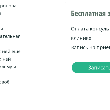
иронова
Бесплатная 
и
Оплата консуль
ти
ательная,
клинике
Запись на при
 ней еще!
к ней
блему и
Записать
своё
и