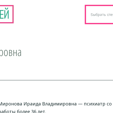
ровна
Миронова Ираида Владимировна
— психиатр со
работы более 36 лет.