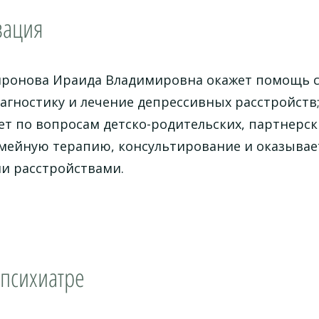
зация
иронова Ираида Владимировна окажет помощь 
агностику и лечение депрессивных расстройств
ет по вопросам детско-родительских, партнерс
мейную терапию, консультирование и оказыва
и расстройствами.
 психиатре