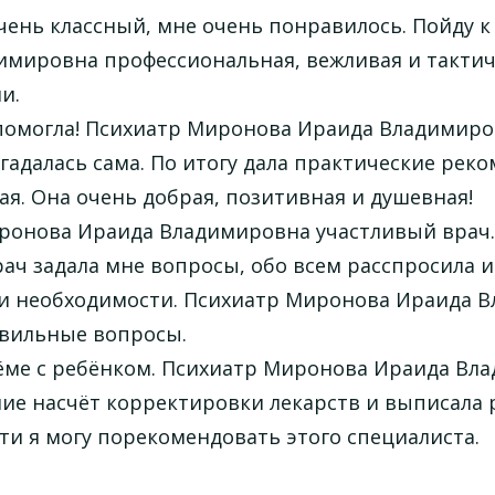
чень классный, мне очень понравилось. Пойду 
мировна профессиональная, вежливая и тактичн
и.
помогла! Психиатр Миронова Ираида Владимиров
адалась сама. По итогу дала практические реко
я. Она очень добрая, позитивная и душевная!
ронова Ираида Владимировна участливый врач. 
ач задала мне вопросы, обо всем расспросила 
и необходимости. Психиатр Миронова Ираида В
авильные вопросы.
ёме с ребёнком. Психиатр Миронова Ираида Вла
ие насчёт корректировки лекарств и выписала 
и я могу порекомендовать этого специалиста.