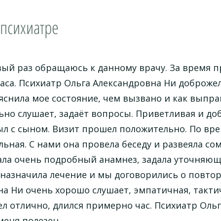
 психиатре
вый раз обращаюсь к данному врачу. За время 
аса. Психиатр Ольга Александровна Ни доброже
снила мое состояние, чем вызвано и как выправ
но слушает, задаёт вопросы. Приветливая и до
л с сыном. Визит прошел положительно. По вре
ьная. С нами она провела беседу и развеяла со
ала очень подробный анамнез, задала уточняющ
 назначила лечение и мы договорились о повто
а Ни очень хорошо слушает, эмпатичная, такти
л отлично, длился примерно час. Психиатр Оль
меня полезен.