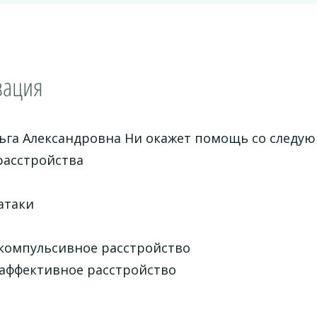
зация
ьга Александровна Ни окажет помощь со следу
асстройства
атаки
компульсивное расстройство
аффективное расстройство