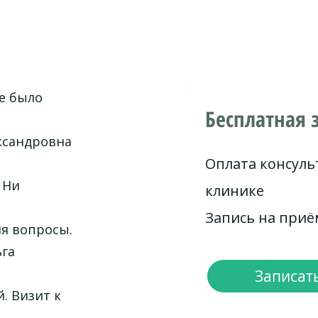
е было
Бесплатная 
ександровна
Оплата консуль
 Ни
клинике
Запись на при
я вопросы.
ьга
Записать
. Визит к