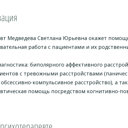
зация
вт Медведева Светлана Юрьевна окажет помощ
вательная работа с пациентами и их родственн
иагностика: биполярного аффективного расстрой
иентов с тревожными расстройствами (паническ
 обсессивно-компульсивное расстройство), а так
втическая помощь посредством когнитивно-пов
 психотерапевте