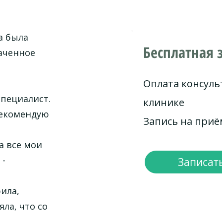
а была
Бесплатная 
наченное
Оплата консуль
специалист.
клинике
рекомендую
Запись на при
а все мои
 -
Записать
ила,
ла, что со