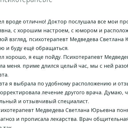
 вроде отлично! Доктор послушала все мои про
вна, с хорошим настроем, с юмором и расположи
мой взгляд, психотерапевт Медведева Светлана
ю и буду ещё обращаться.
л хорошо, я еще пойду. Психотерапевт Медведе
а меня. приме длился целый час, мы с ней раз
та.
та я выбрала по удобному расположению и отзы
орректировала лечение другого врача. Думаю, 
льный и отзывчивый специалист.
сихотерапевт Медведева Светлана Юрьевна поня
агноз и прописала лекарства. Врач общительная,
 так.