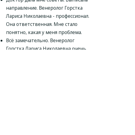
направление. Венеролог Горстка
Лариса Николаевна - профессионал.
Она ответственная. Мне стало
понятно, какая у меня проблема.
Всё замечательно. Венеролог
Горстка Лариса Николаевна очень
хорошая, добрая, компетентная.
Обязательно приду ещё, если
потребуются.
На приеме врач провела осмотр и
посоветовала лечение. Приятная
женщина. Венеролог Горстка
Лариса Николаевна - очень
грамотный специалист.
Однозначно рекомендую.
Врач проконсультировала меня.