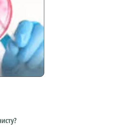
исту?