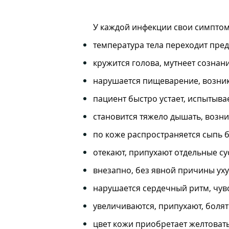
У каждой инфекции свои симпто
температура тела переходит пред
кружится голова, мутнеет созна
нарушается пищеварение, возник
пациент быстро устает, испытывае
становится тяжело дышать, возни
по коже распространяется сыпь б
отекают, припухают отдельные с
внезапно, без явной причины уху
нарушается сердечный ритм, чувс
увеличиваются, припухают, боля
цвет кожи приобретает желтоваты