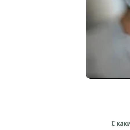
С как