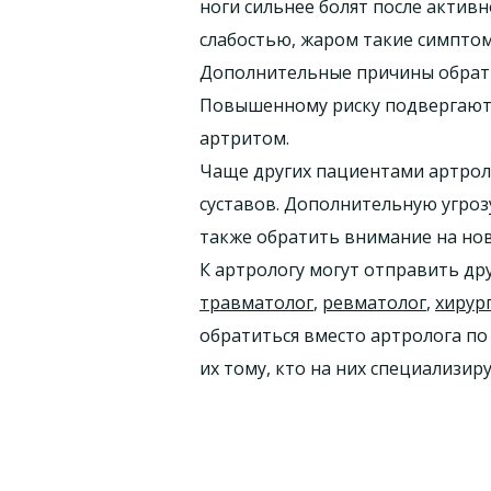
ноги сильнее болят после актив
слабостью, жаром такие симптом
Дополнительные причины обратит
Повышенному риску подвергаются
артритом.
Чаще других пациентами артрол
суставов. Дополнительную угро
также обратить внимание на нов
К артрологу могут отправить др
травматолог
,
ревматолог
,
хирур
обратиться вместо артролога по 
их тому, кто на них специализиру