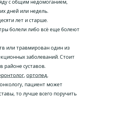
ряду с общим недомоганием,
их дней или недель.
сяти лет и старше.
тры болели либо всё еще болеют
тв или травмирован один из
екционных заболеваний. Стоит
в районе суставов.
еронтолог
,
ортопед
,
 онкологу, пациент может
ставы, то лучше всего поручить