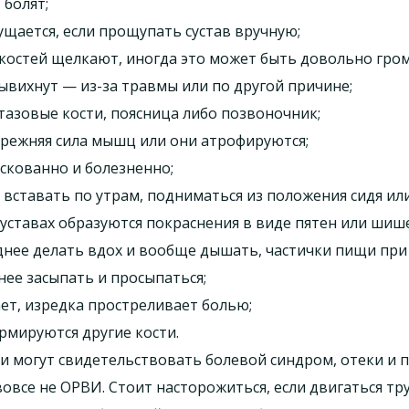
 болят;
ущается, если прощупать сустав вручную;
костей щелкают, иногда это может быть довольно гром
ывихнут — из-за травмы или по другой причине;
 тазовые кости, поясница либо позвоночник;
прежняя сила мышц или они атрофируются;
 скованно и болезненно;
 вставать по утрам, подниматься из положения сидя или
суставах образуются покраснения в виде пятен или шиш
днее делать вдох и вообще дышать, частички пищи при
нее засыпать и просыпаться;
ает, изредка простреливает болью;
рмируются другие кости.
ми могут свидетельствовать болевой синдром, отеки и
все не ОРВИ. Стоит насторожиться, если двигаться тру