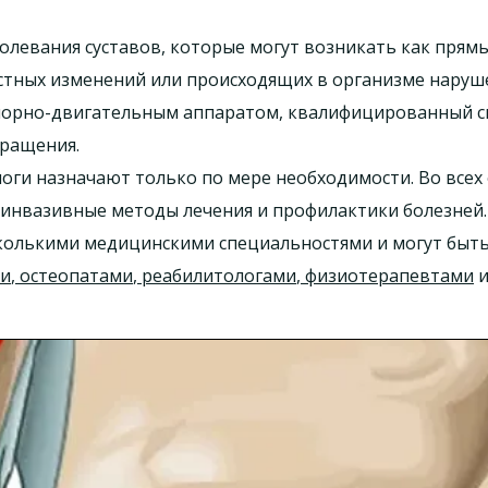
олевания суставов, которые могут возникать как прямы
стных изменений или происходящих в организме наруше
опорно-двигательным аппаратом, квалифицированный с
вращения.
ги назначают только по мере необходимости. Во всех 
инвазивные методы лечения и профилактики болезней.
колькими медицинскими специальностями и могут быт
ми
,
остеопатами
,
реабилитологами
,
физиотерапевтами
и