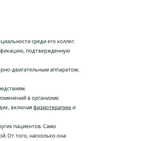
иальности среди его коллег:
лификацию, подтвержденную
порно-двигательным аппаратом,
ледствиям.
изменений в организме.
одик, включая
физиотерапию
и
ругих пациентов. Само
й. От того, насколько она