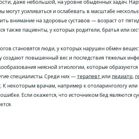
ности, даже небольшой, на уровне обыденных задач. На
ы могут усиливаться и ослабевать в масштабе нескольк
ь внимание на здоровье суставов — возраст от пятиде
 также пациенты, у которых родители, братья или сес
огов становятся люди, у которых нарушен обмен вещес
зу создают повышенный вес и последствия тяжелых инф
ообразования неясной этиологии, которые образуются 
угие специалисты. Среди них —
терапевт
или
педиатр
,
г
г
. К некоторым врачам, например к отоларингологу или
ошибке. Если окажется, что источником бед являются су
ется.