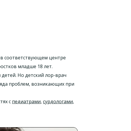
 в соответствующем центре
остков младше 18 лет.
 детей. Но детский лор-врач
ряда проблем, возникающих при
тях с
педиатрами
,
сурдологами
,