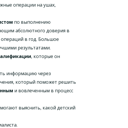
ожные операции на ушах,
истом
по выполнению
ающим абсолютного доверия в
х операций в год. Большое
учшими результатами.
валификации
, которые он
рать информацию через
лечения, который поможет решить
анным
и вовлеченным в процесс
омогают выяснить, какой детский
алиста.