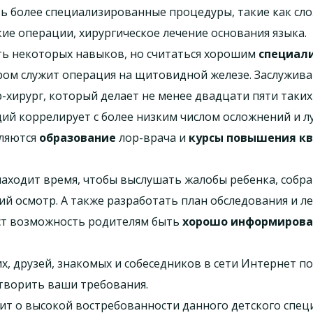
ять более специализированные процедуры, такие как сл
ие операции, хирургическое лечение основания языка.
ть некоторых навыков, но считаться хорошим
специал
ром служит операция на щитовидной железе. Заслужив
р-хирург, который делает не менее двадцати пяти таки
ий коррелирует с более низким числом осложнений и л
ляются
образование
лор-врача и
курсы повышения к
находит время, чтобы выслушать жалобы ребенка, соб
й осмотр. А также разработать план обследования и 
аст возможность родителям быть
хорошо информиров
х, друзей, знакомых и собеседников в сети Интернет п
творить ваши требования.
ит о высокой востребованности данного детского специ