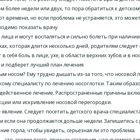
ом более недели или двух, то пора обратиться к детском
от времени, но если проблема не устраняется, это мож
ходимо показать врачу.
лица и могут воспаляться и сильно болеть при наличии
ах, которая длится несколько дней, родителям следует 
в себя боль в лице, ухе, в области верхних зубов и в н
 и подберет лучший план лечения.
ым носом? Ему трудно дышать из-за того, что носовой 
тскому специалисту по лечению носоглотки. Таким обра
действенное лечение. Распространенные причины вклю
кции или искривление носовой перегородки.
 явление. Следует посетить детского врача-специалиста
и если она продолжается дольше недели. Запишитесь с 
ие горла, чтобы увидеть, серьезная ли это проблема.
 – это, скорее всего, признак состояния, называемого т