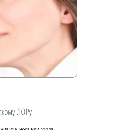
скому ЛОРу
ия уха, носа или горла.