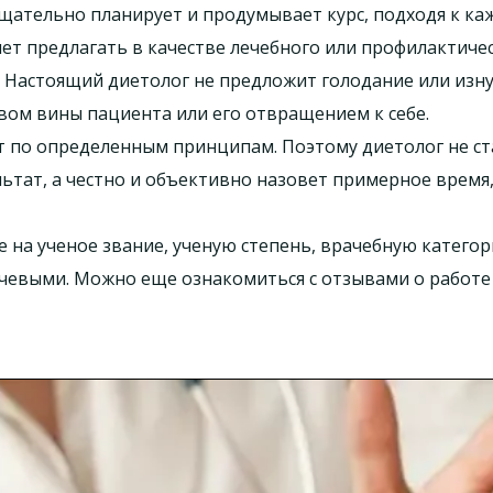
 тщательно планирует и продумывает курс, подходя к к
ет предлагать в качестве лечебного или профилактичес
 Настоящий диетолог не предложит голодание или изну
вом вины пациента или его отвращением к себе.
т по определенным принципам. Поэтому диетолог не с
тат, а честно и объективно назовет примерное время,
на ученое звание, ученую степень, врачебную категори
чевыми. Можно еще ознакомиться с отзывами о работе 