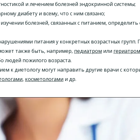
гностикой и лечением болезней эндокринной системы;
рному диабету и всему, что с ним связано;
изучении болезней, связанных с питанием, определить с
нарушениями питания у конкретных возрастных групп. 
может также быть, например,
педиатром
или
гериатро
о людей пожилого возраста.
ием к диетологу могут направить другие врачи с кото
тологами
,
косметологами
и др.