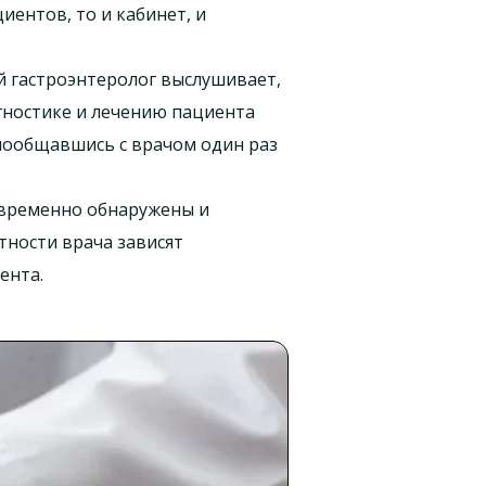
иентов, то и кабинет, и
й гастроэнтеролог выслушивает,
агностике и лечению пациента
 пообщавшись с врачом один раз
евременно обнаружены и
тности врача зависят
нта.​