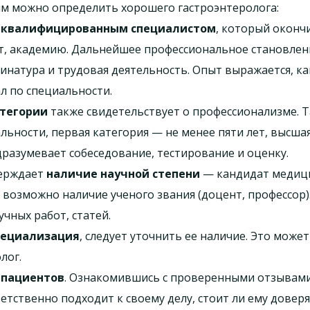
ым можно определить хорошего гастроэнтеролога:
ь
квалифицированным специалистом
, который оконч
ет, академию. Дальнейшее профессиональное становлен
инатура и трудовая деятельность. Опыт выражается, ка
л по специальности.
тегории
также свидетельствует о профессионализме. Та
льности, первая категория — не менее пяти лет, высша
разумевает собеседование, тестирование и оценку.
верждает
наличие научной степени
— кандидат медицинс
кже возможно наличие ученого звания (доцент, профессо
чных работ, статей.
пециализация
, следует уточнить ее наличие. Это может
лог.
 пациентов
. Ознакомившись с проверенными отзывами
етственно подходит к своему делу, стоит ли ему доверя