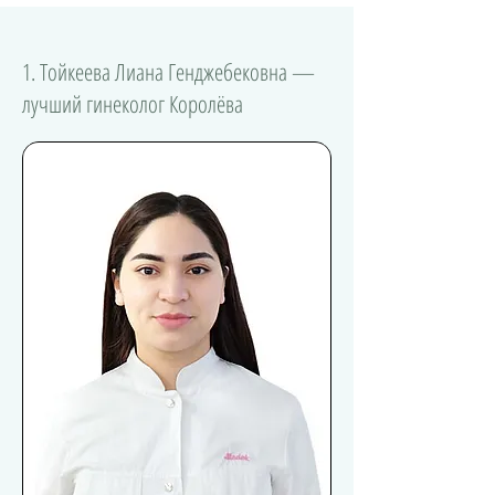
1. Тойкеева Лиана Генджебековна —
лучший гинеколог Королёва