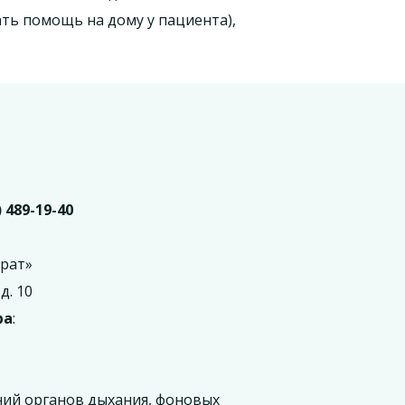
ть помощь на дому у пациента),
) 489-19-40
рат»
д. 10
ра
:
ий органов дыхания, фоновых