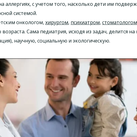
а аллергиях, с учетом того, насколько дети им подверж
сной системой.
етским онкологом,
хирургом
,
психиатром
,
стоматологом
возраста. Сама педиатрия, исходя из задач, делится н
ация), научную, социальную и экологическую.