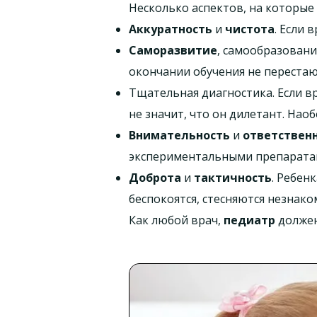
Несколько аспектов, на которые
Аккуратность
и
чистота
. Если 
Саморазвитие
, самообразовани
окончании обучения не переста
Тщательная диагностика. Если в
не значит, что он дилетант. Наоб
Внимательность
и
ответствен
экспериментальными препарата
Доброта
и
тактичность
. Ребен
беспокоятся, стесняются незнако
Как любой врач,
педиатр
должен